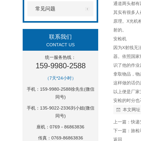
通道两头都有
常见问题
其实有很多人
原理。X光机
射的。
联系我们
安检机
CONTACT US
因为X射线无
器。依照国家
统一服务热线：
159-9980-2588
识了他的作业
拿取物品，物
（7天*24小时）
这样做的话仍
手机：159-9980-2588徐先生(微信
以上便是厂家
同号)
安检的时分也
手机：135-9022-2336刘小姐(微信
本文网址
同号)
上一篇：
快递
座机：0769－86863836
下一篇：
旅检
传真：0769-86863836
返回