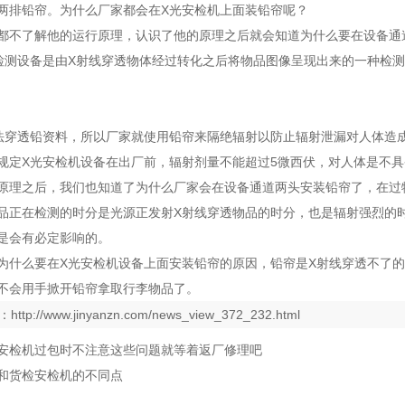
两排铅帘。为什么厂家都会在
X光安检机
上面装铅帘呢？
都不了解他的运行原理，认识了他的原理之后就会知道为什么要在设备通
检测设备是由X射线穿透物体经过转化之后将物品图像呈现出来的一种检测
法穿透铅资料，所以厂家就使用铅帘来隔绝辐射以防止辐射泄漏对人体造
规定
X光安检机设备
在出厂前，辐射剂量不能超过5微西伏，对人体是不
原理之后，我们也知道了为什么厂家会在设备通道两头安装铅帘了，在过
品正在检测的时分是光源正发射X射线穿透物品的时分，也是辐射强烈的
是会有必定影响的。
为什么要在
X光安检机设备
上面安装铅帘的原因，铅帘是X射线穿透不了
不会用手掀开铅帘拿取行李物品了。
：
http://www.jinyanzn.com/news_view_372_232.html
安检机过包时不注意这些问题就等着返厂修理吧
和货检安检机的不同点