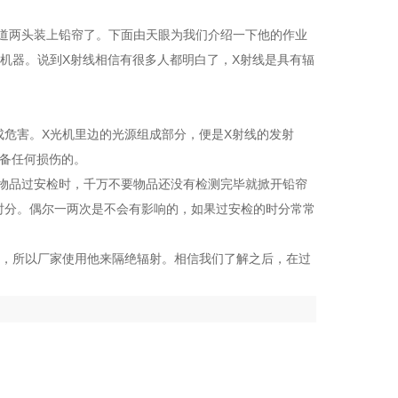
道两头装上铅帘了。下面由天眼为我们介绍一下他的作业
机器。说到X射线相信有很多人都明白了，X射线是具有辐
成危害。X光机里边的光源组成部分，便是X射线的发射
具备任何损伤的。
物品过安检时，千万不要物品还没有检测完毕就掀开铅帘
时分。偶尔一两次是不会有影响的，如果过安检的时分常常
的，所以厂家使用他来隔绝辐射。相信我们了解之后，在过