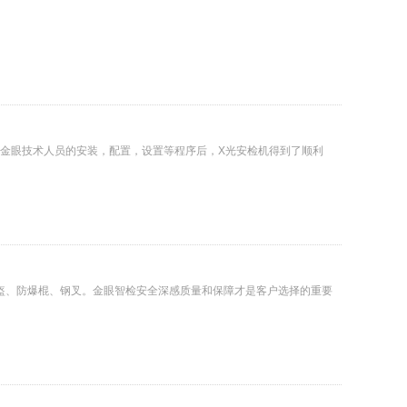
经过金眼技术人员的安装，配置，设置等程序后，X光安检机得到了顺利
盔、防爆棍、钢叉。金眼智检安全深感质量和保障才是客户选择的重要