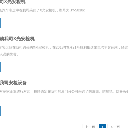
司X光安检机
某汽车客运中在我司采购了X光安检机，型号为:JY-5030c
购我司X光安检机
汽车客运站在我司购买的X光安检机，在2018年9月21号顺利抵达东莞汽车客运站，
人员的赞誉。
我司安检设备
对多家企业进行对比，最终确定在我司的厦门分公司采购了防爆罐、防爆毯、防暴头
上一页
1
下一页