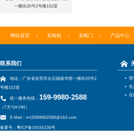
一横街20号2号楼102室
网站首页
安检机
安检门
产品中心
联系我们
荣
地址：广东省东莞市企石镇振华西一横街20号2
生
号楼102室
在
159-9980-2588
统一服务热线：
（7天*24小时）
E-Mail：m15999802588@163.com
备案号：
粤ICP备19155236号